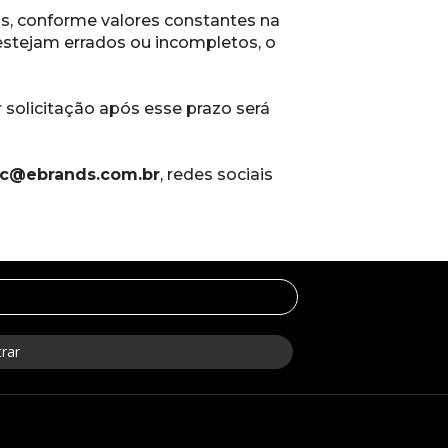
os, conforme 
valores constantes na 
stejam errados ou incompletos, o 
r solicitação 
após esse prazo será 
c@ebrands.com.br
, redes sociais 
rar