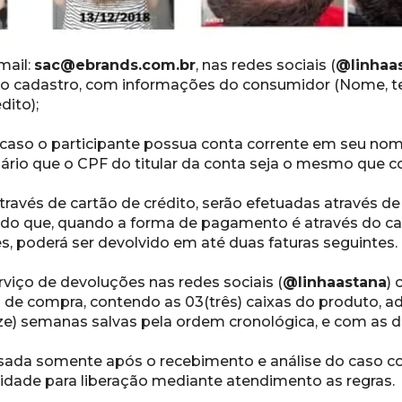
ail: 
sac@ebrands.com.br
, nas redes sociais (
@linhaa
 o cadastro, com informações do consumidor 
(Nome, te
dito);
 caso o participante possua conta corrente em seu nome
rio que o CPF do titular da conta seja o 
mesmo que con
ravés de cartão de crédito, serão efetuadas através de
ndo que, quando a forma de pagamento é através 
do ca
, poderá ser devolvido em 
até duas faturas seguintes.
viço de devoluções nas redes sociais (
@linhaastana
) 
al de compra, contendo as 03(três) caixas do 
produto, ad
e) semanas salvas pela 
ordem cronológica, e com as d
essada somente após o recebimento e análise do caso c
lidade para liberação mediante atendimento as 
regras.