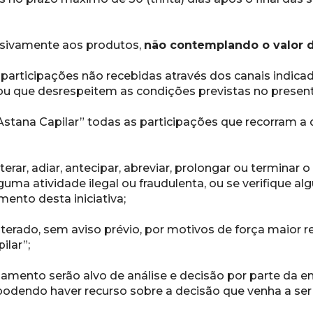
usivamente aos produtos, 
não contemplando o valor d
 participações não recebidas através dos canais indica
 ou que desrespeitem as condições previstas no prese
Astana Capilar” todas as participações que recorram a qu
terar, adiar, antecipar, abreviar, prolongar ou terminar 
uma atividade ilegal ou fraudulenta, ou se verifique alg
ento desta iniciativa;
terado, sem aviso prévio, por motivos de força maior r
ilar”;
amento serão alvo de análise e decisão por parte da em
odendo haver recurso sobre a decisão que venha a ser 