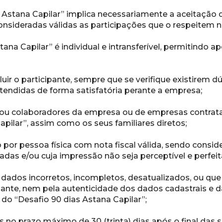
s Astana Capilar” implica necessariamente a aceitação 
sideradas válidas as participações que o respeitem na
ana Capilar” é individual e intransferível, permitindo a
luir o participante, sempre que se verifique existirem d
endidas de forma satisfatória perante a empresa;
ou colaboradores da empresa ou de empresas contratad
pilar”, assim como os seus familiares diretos;
por pessoa física com nota fiscal válida, sendo considera
radas e/ou cuja impressão não seja perceptível e perfeit
 dados incorretos, incompletos, desatualizados, ou que
ipante, nem pela autenticidade dos dados cadastrais e 
do “Desafio 90 dias Astana Capilar”;
 no prazo máximo de 30 (trinta) dias após o final das s