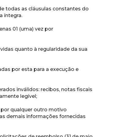
de todas as cláusulas constantes do 
 íntegra.
penas 01 (uma) vez por 
úvidas quanto à regularidade da sua 
as por esta para a execução e 
dos inválidos: recibos, notas fiscais 
amente legível;
 por qualquer outro motivo 
das demais informações fornecidas 
olicitações de reembolso (31 de maio 